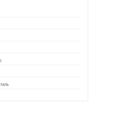
ic
таль