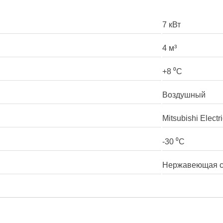
7 кВт
4 м³
+8 ⁰С
Воздушный
Mitsubishi Electr
-30 ⁰С
Нержавеющая с